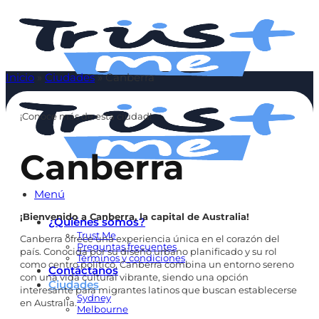
Saltar
al
contenido
Inicio
»
Ciudades
»
Canberra
¡Conoce más de esta ciudad!
Canberra
Menú
¡Bienvenido a
Canberra, la capital de Australia!
¿Quiénes somos?
Trust Me
Canberra ofrece una experiencia única en el corazón del
Preguntas frecuentes
país. Conocida por su diseño urbano planificado y su rol
Términos y condiciones
como centro político, Canberra combina un entorno sereno
Contáctanos
con una vida cultural vibrante, siendo una opción
Ciudades
interesante para migrantes latinos que buscan establecerse
Sydney
en Australia.
Melbourne