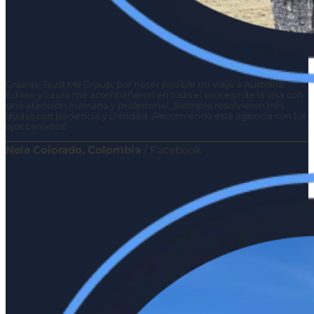
Gracias, Trust Me Group, por hacer posible mi viaje a Australia.
Edwin y Laura me acompañaron en todo el proceso de la visa con
una atención humana y profesional. Siempre resolvieron mis
dudas con paciencia y claridad. ¡Recomiendo esta agencia con los
ojos cerrados!
Nela Colorado, Colombia
/
Facebook