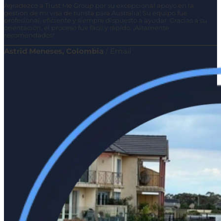
Agradezco a Trust Me Group por su excepcional apoyo en la
gestión de mi visa de turista para Australia! Su equipo fue
profesional, eficiente y siempre dispuesto a ayudar. Gracias a su
orientación, el proceso fue fácil y rápido. ¡Altamente
recomendados!
Astrid Meneses, Colombia
/
Email