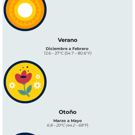
Verano
Diciembre a Febrero
12.6 – 27°C (54.7 – 80.6°
F)
Otoño
Marzo a Mayo
6.8 – 20°C (44.2 – 68°F
)