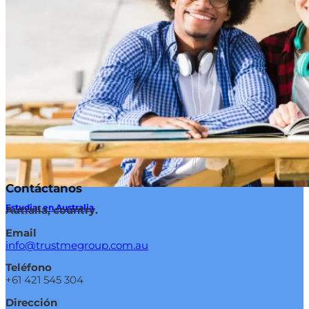
Contáctanos
Estudiar en Australia
Autralia, country.
Email
info@trustmegroup.com.au
Teléfono
+61 421 545 304
Dirección