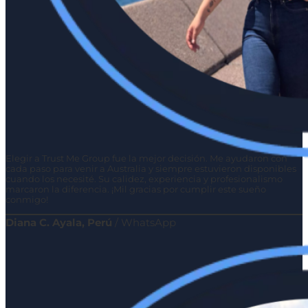
Elegir a Trust Me Group fue la mejor decisión. Me ayudaron con
cada paso para venir a Australia y siempre estuvieron disponibles
cuando los necesité. Su calidez, experiencia y profesionalismo
marcaron la diferencia. ¡Mil gracias por cumplir este sueño
conmigo!
Diana C. Ayala, Perú
/
WhatsApp