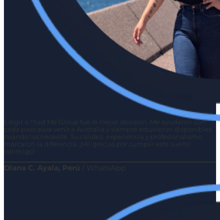
Elegir a Trust Me Group fue la mejor decisión. Me ayudaron con
cada paso para venir a Australia y siempre estuvieron disponibles
cuando los necesité. Su calidez, experiencia y profesionalismo
marcaron la diferencia. ¡Mil gracias por cumplir este sueño
conmigo!
Diana C. Ayala, Perú
/
WhatsApp