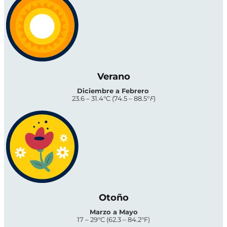
Verano
Diciembre a Febrero
23.6 – 31.4°C (74.5 – 88.5°
F
)
Otoño
Marzo a Mayo
17 – 29°C (62.3 – 84.2°F)