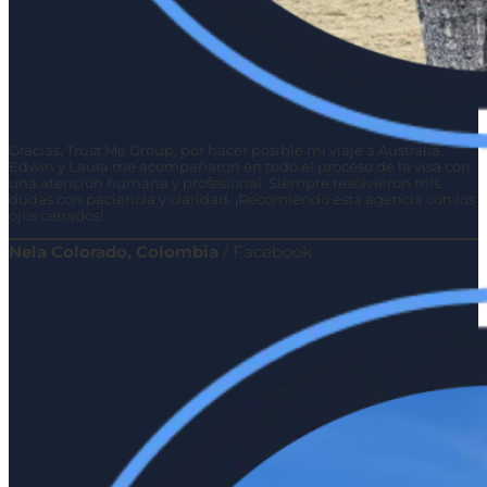
Gracias, Trust Me Group, por hacer posible mi viaje a Australia.
Edwin y Laura me acompañaron en todo el proceso de la visa con
una atención humana y profesional. Siempre resolvieron mis
dudas con paciencia y claridad. ¡Recomiendo esta agencia con los
ojos cerrados!
Nela Colorado, Colombia
/
Facebook