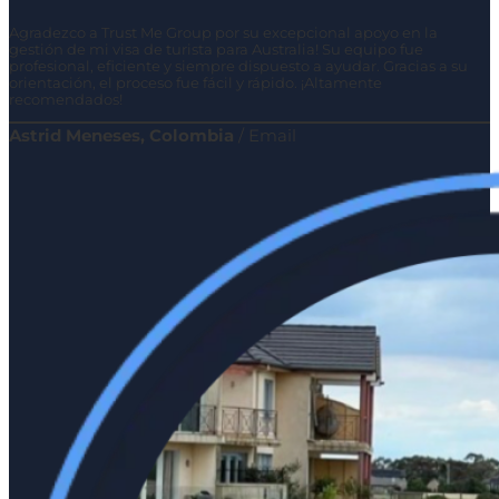
Agradezco a Trust Me Group por su excepcional apoyo en la
gestión de mi visa de turista para Australia! Su equipo fue
profesional, eficiente y siempre dispuesto a ayudar. Gracias a su
orientación, el proceso fue fácil y rápido. ¡Altamente
recomendados!
Astrid Meneses, Colombia
/
Email