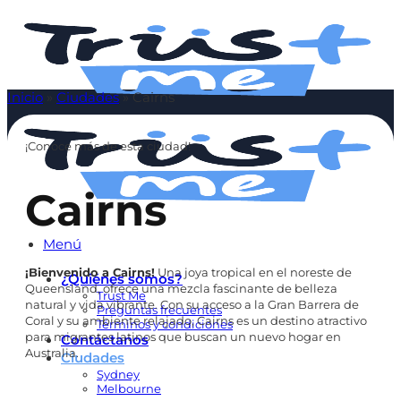
Saltar
al
contenido
Inicio
»
Ciudades
»
Cairns
¡Conoce más de esta ciudad!
Cairns
Menú
¡Bienvenido a
Cairns!
Una joya tropical en el noreste de
¿Quiénes somos?
Queensland, ofrece una mezcla fascinante de belleza
Trust Me
natural y vida vibrante. Con su acceso a la Gran Barrera de
Preguntas frecuentes
Coral y su ambiente relajado, Cairns es un destino atractivo
Términos y condiciones
para migrantes latinos que buscan un nuevo hogar en
Contáctanos
Australia.
Ciudades
Sydney
Melbourne