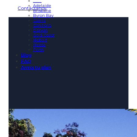
____
Adelaide
Contáctanos
Brisbane
Byron Bay
Cairns
Canberra
Darwin
Gold Coast
Hobart
Noosa
Perth
Blog
FAQ
Arma tu plan