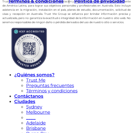
Terminos & condiciones
|
Política de privacidad
Trust Me Group proporciona servicios de orientación y asesoramiento a migrantes, especialmente
de América Latina, para lograr sus objetivos personales y profesionales en Australia. Esto incluye
asistencia en la migración, instalación en el país, planes de estudio, documentación, solicitud de
visas y recepción en Australia. Trust Me Group se esfuerza por brindar información precisa y
actualizada, pero no garantiza la exactitud o integridad de la información en nuestro sitio web. No
seremos responsables de ningún daño o pérdida derivados del uso de nuestro sitio o servicios.
¿Quiénes somos?
Trust Me
Preguntas frecuentes
Términos y condiciones
Contáctanos
Ciudades
Sydney
Melbourne
____
Adelaide
Brisbane