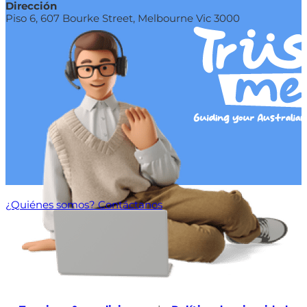
Dirección
Piso 6, 607 Bourke Street, Melbourne Vic 3000
¿Quiénes somos?
Contáctanos